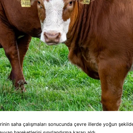
erinin saha çalışmaları sonucunda çevre illerde yoğun şekil
ayvan hareketlerini sınırlandırma kararı aldı.