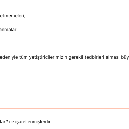
 etmemeleri,
ranmaları
niyle tüm yetiştiricilerimizin gerekli tedbirleri alması büy
nlar
*
ile işaretlenmişlerdir