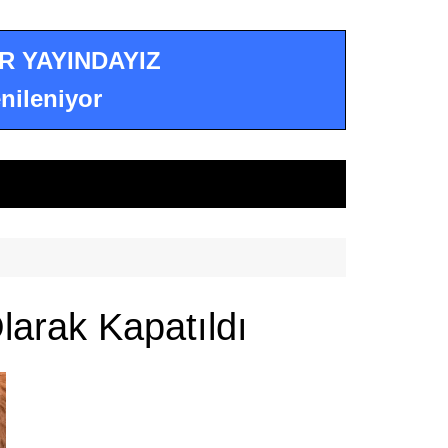
R YAYINDAYIZ
nileniyor
larak Kapatıldı