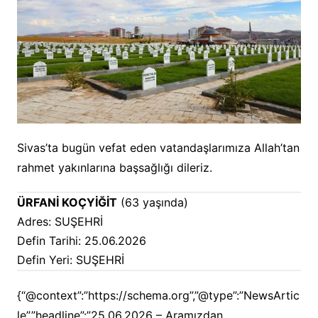
Sivas’ta bugün vefat eden vatandaşlarımıza Allah’tan
rahmet yakınlarına başsağlığı dileriz.
ÜRFANİ KOÇYİĞİT
(63 yaşında)
Adres: SUŞEHRİ
Defin Tarihi: 25.06.2026
Defin Yeri: SUŞEHRİ
{“@context”:”https://schema.org”,”@type”:”NewsArtic
le”,”headline”:”25.06.2026 – Aramızdan