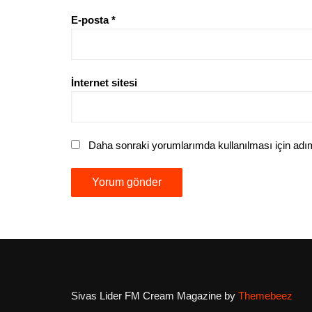
E-posta
*
İnternet sitesi
Daha sonraki yorumlarımda kullanılması için adım
Sivas Lider FM
Cream Magazine by
Themebeez