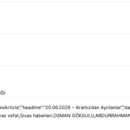
IĞI
sArticle”,”headline”:”20.06.2026 – Aramızdan Ayrılanlar”,”
as,Sivas vefat,Sivas haberleri,OSMAN GÖKSULU,ABDURRAH