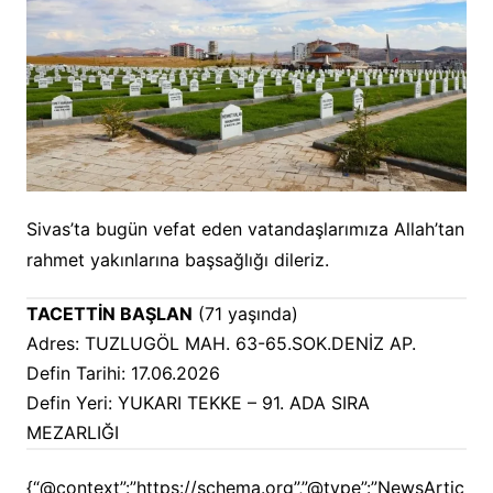
Sivas’ta bugün vefat eden vatandaşlarımıza Allah’tan
rahmet yakınlarına başsağlığı dileriz.
TACETTİN BAŞLAN
(71 yaşında)
Adres: TUZLUGÖL MAH. 63-65.SOK.DENİZ AP.
Defin Tarihi: 17.06.2026
Defin Yeri: YUKARI TEKKE – 91. ADA SIRA
MEZARLIĞI
{“@context”:”https://schema.org”,”@type”:”NewsArtic