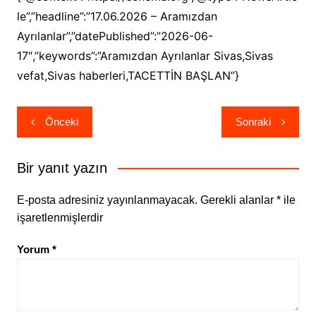
le”,”headline”:”17.06.2026 – Aramızdan
Ayrılanlar”,”datePublished”:”2026-06-
17″,”keywords”:”Aramızdan Ayrılanlar Sivas,Sivas
vefat,Sivas haberleri,TACETTİN BAŞLAN”}
Yazı
Önceki
Sonraki
gezinmesi
Bir yanıt yazın
E-posta adresiniz yayınlanmayacak.
Gerekli alanlar
*
ile
işaretlenmişlerdir
Yorum
*