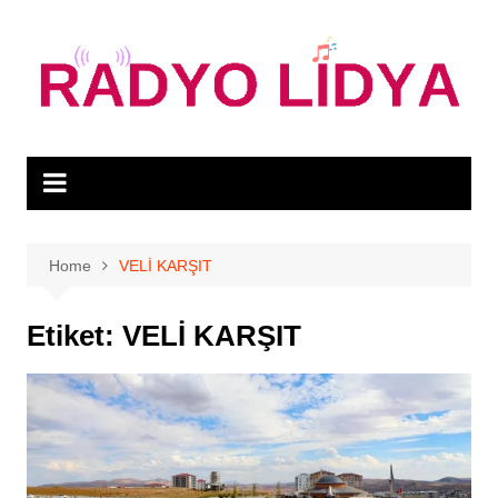
Skip
to
content
Home
VELİ KARŞIT
Etiket:
VELİ KARŞIT