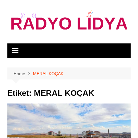
Skip
to
content
Home
MERAL KOÇAK
Etiket:
MERAL KOÇAK