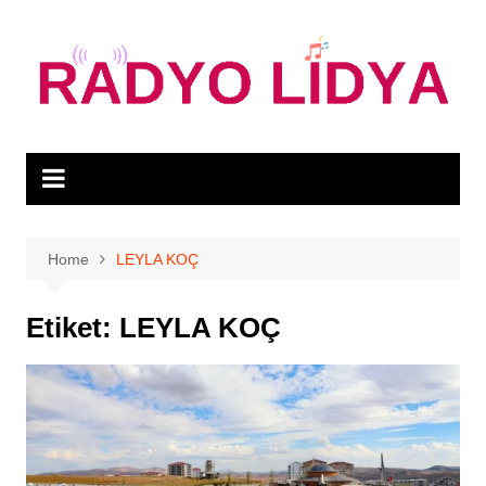
Skip
to
content
Home
LEYLA KOÇ
Etiket:
LEYLA KOÇ