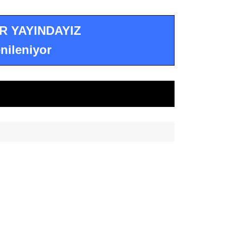
R YAYINDAYIZ
nileniyor