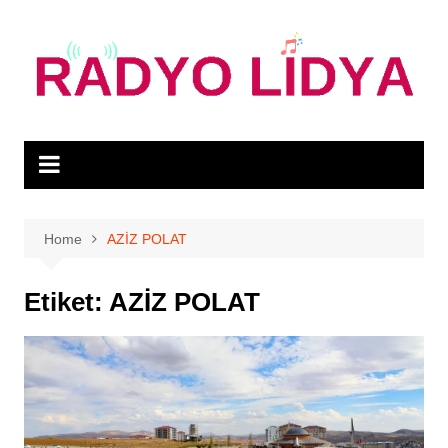
Skip
to
content
Home
AZİZ POLAT
Etiket:
AZİZ POLAT